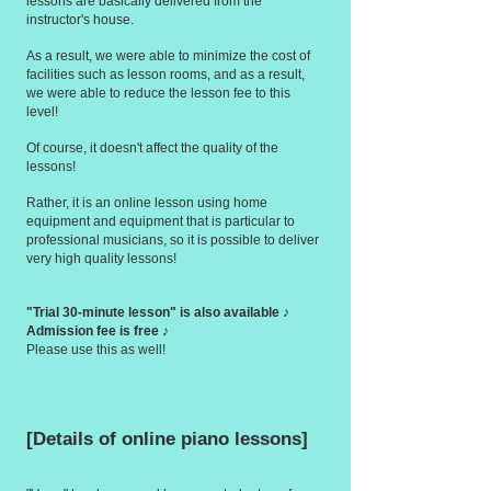
lessons are basically delivered from the
instructor's house.
As a result, we were able to minimize the cost of
facilities such as lesson rooms, and as a result,
we were able to reduce the lesson fee to this
level!
Of course, it doesn't affect the quality of the
lessons!
Rather, it is an online lesson using home
equipment and equipment that is particular to
professional musicians, so it is possible to deliver
very high quality lessons!
"Trial 30-minute lesson" is also available ♪
Admission fee is free ♪
Please use this as well!
[Details of online piano lessons]