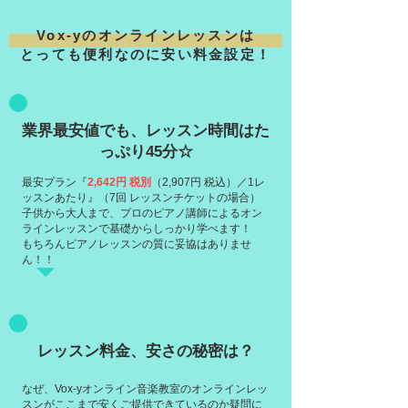
Vox-yのオンラインレッスンは​
とっても便利なのに安い料金設定！
業界最安値でも、レッスン時間はた
っぷり45分☆
最安プラン『
2,642円 税別
（2,907円 税込）／1レ
ッスンあたり』（7回 レッスンチケットの場合）
子供から大人まで、プロのピアノ講師によるオン
ラインレッスンで基礎からしっかり学べます！
もちろんピアノレッスンの質に妥協はありませ
ん！！
レッスン料金、安さの秘密は？
なぜ、Vox-yオンライン音楽教室のオンラインレッ
スンがここまで安くご提供できているのか疑問に