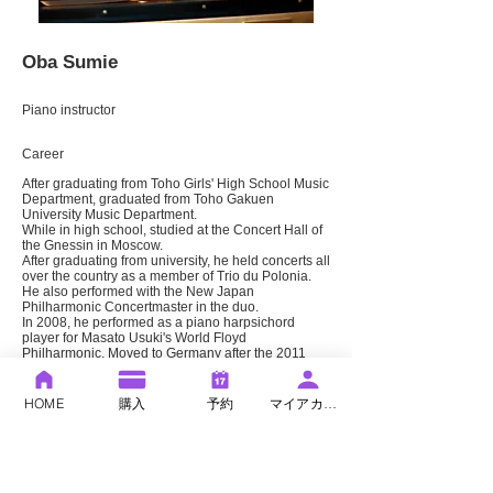
Oba Sumie
Piano instructor
Career
After graduating from Toho Girls' High School Music
Department, graduated from Toho Gakuen
University Music Department.
While in high school, studied at the Concert Hall of
the Gnessin in Moscow.
After graduating from university, he held concerts all
over the country as a member of Trio du Polonia.
He also performed with the New Japan
Philharmonic Concertmaster in the duo.
In 2008, he performed as a piano harpsichord
player for Masato Usuki's World Floyd
Philharmonic. Moved to Germany after the 2011
solo recital. He studied under the professor of
Berlin University of the Arts. He has won prizes in
the Japanese Classical Music Competition, Tama
HOME
購入
予約
マイアカウント
Fresh Concert, and Asian International Music
Competition. Gold Award and Art Award at the 5th
HANAMIZUKI Art Festival.
Piano by Yuko Matsumoto, Tomoko Oka, Prozorowa
Studied under Marina, Genichiro Murakami, Itsuko
Kato, the late Elena Rapitskaya, and Motoko