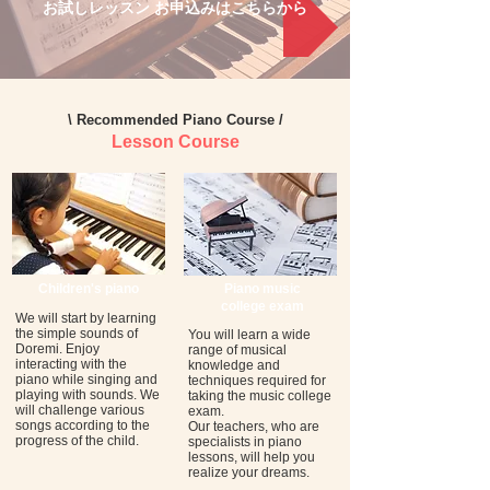
お試しレッスン お申込みはこちらから
\
Recommended Piano Course
/
Lesson Course
Children's piano
Piano music
college exam
We will start by learning
the simple sounds of
You will learn a wide
Doremi. Enjoy
range of musical
interacting with the
knowledge and
piano while singing and
techniques required for
playing with sounds. We
taking the music college
will challenge various
exam.
songs according to the
Our teachers, who are
progress of the child.
specialists in piano
lessons, will help you
realize your dreams.