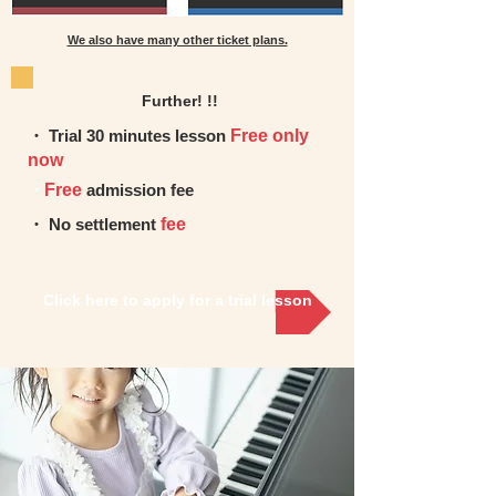
We also have many other ticket plans.
Further! !!
・ Trial 30 minutes lesson
Free only
now
・
Free
admission fee
・ No settlement
fee
Click here to apply for a trial lesson