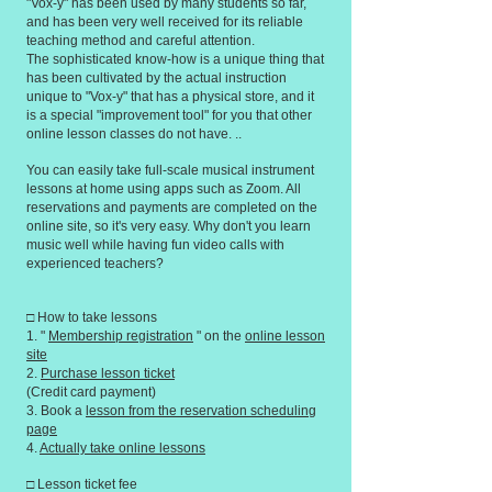
"Vox-y" has been used by many students so far,
and has been very well received for its reliable
teaching method and careful attention.
The sophisticated know-how is a unique thing that
has been cultivated by the actual instruction
unique to "Vox-y" that has a physical store, and it
is a special "improvement tool" for you that other
online lesson classes do not have. ..
You can easily take full-scale musical instrument
lessons at home using apps such as Zoom. All
reservations and payments are completed on the
online site, so it's very easy. Why don't you learn
music well while having fun video calls with
experienced teachers?
□ How to take lessons
1. "
Membership registration
" on the
online lesson
site
2.
Purchase lesson ticket
(Credit card payment)
3. Book a
lesson from the reservation scheduling
page
4.
Actually take online lessons
□ Lesson ticket fee