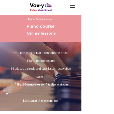
Piano Online Lesson
Piano course
​
Online lessons
You can master it at a reasonable price
Piano online lesson
Introduced a simple and easy lesson reservation
system
​​​
"
Trial 30-minute lesson
"
is also available
Let's start online lessons too!