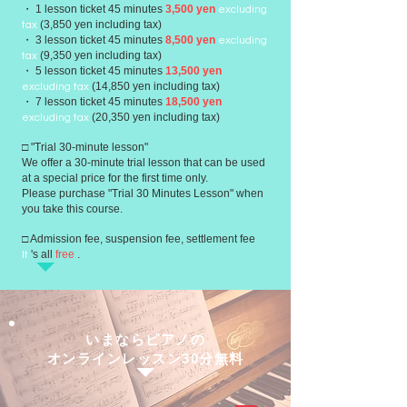
・ 1 lesson ticket 45 minutes
3,500 yen
excluding
(3,850 yen including tax)
tax
・ 3 lesson ticket 45 minutes
8,500 yen
excluding
(9,350 yen including tax)
tax
・ 5 lesson ticket 45 minutes
13,500 yen
(14,850 yen including tax)
excluding tax
・ 7 lesson ticket 45 minutes
18,500 yen
(20,350 yen including tax)
excluding tax
□ "Trial 30-minute lesson"
We offer a 30-minute trial lesson that can be used
at a special price for the first time only.
Please purchase "Trial 30 Minutes Lesson" when
you take this course.
□ Admission fee, suspension fee, settlement fee
's all
free
.
It
いまならピアノの
オンラインレッスン30分無料