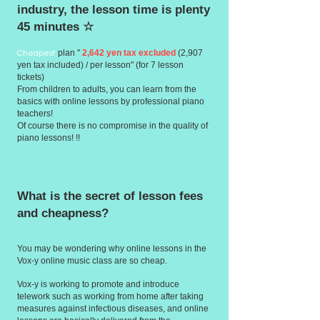
industry, the lesson time is plenty
45 minutes ☆
plan "
2,642 yen tax excluded
(2,907
Cheapest
yen tax included) / per lesson" (for 7 lesson
tickets)
From children to adults, you can learn from the
basics with online lessons by professional piano
teachers!
Of course there is no compromise in the quality of
piano lessons! !!
What is the secret of lesson fees
and cheapness?
You may be wondering why online lessons in the
Vox-y online music class are so cheap.
Vox-y is working to promote and introduce
telework such as working from home after taking
measures against infectious diseases, and online