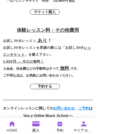
14,960円
・3レッスン チケット 45分
税込
チケット購入
体験レッスン料・その他費用
あり
！
お試し30分レッスン
お試し30分レッスンを受講の際には「お試し30分
レッ
スンチケット
」を購入下さい。
1,650円 → 今だけ無料！
無料
入会金、休会費などの手数料はすべて
です。
​ご不明な点は、お気軽にお問い合わせください。
予約する
オンラインレッスンに関しての
お問い合わせ
、
ご予約
は
Vox-y Online Music School へ
オンラインレッスンのセッティング方法やご不明な点は
HOME
購入
予約
マイアカウント
お気軽にお問い合わせくださいませ。ホームページでも