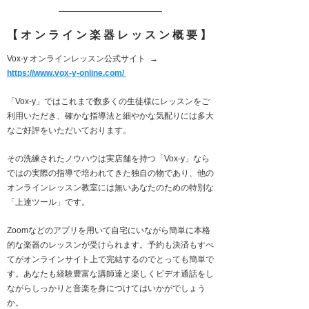
【オンライン楽器レッスン概要】
Vox-y オンラインレッスン公式サイト →
https://www.vox-y-online.com/
「Vox-y」ではこれまで数多くの生徒様にレッスンをご
利用いただき、確かな指導法と細やかな気配りには多大
なご好評をいただいております。
その洗練されたノウハウは実店舗を持つ「Vox-y」なら
ではの実際の指導で培われてきた独自の物であり、他の
オンラインレッスン教室には無いあなたのための特別な
「上達ツール」です。
Zoomなどのアプリを用いて自宅にいながら簡単に本格
的な楽器のレッスンが受けられます。予約も決済もすべ
てがオンラインサイト上で完結するのでとっても簡単で
す。あなたも経験豊富な講師達と楽しくビデオ通話をし
ながらしっかりと音楽を身につけてはいかがでしょう
か。