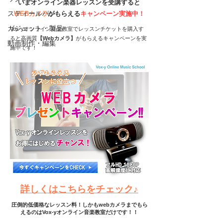
いまオンライン楽器レッスンを受講すると
WEBカメラ
がもらえる
キャンペーン実施中！
スティールパン
ガジェット・製品
Vox-yオンライン音楽教室でレッスンチケットを購入す
ると高画質
【Webカメラ】
がもらえるキャンペーンを実
動画制作・編集
施中です！
詳しくはこちらをチェック♪
圧倒的低価格なレッスン料！しかもwebカメラまでもら
えるのはVox-yオンライン音楽教室だけです！！